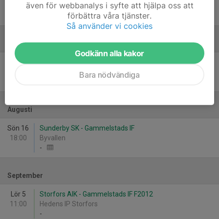
även för webbanalys i syfte att hjälpa oss att
16:30
Gammelstads IP (A-planen)
förbättra våra tjänster.
4
-
1
Så använder vi cookies
Juli
Godkänn alla kakor
Sön 19
Gammelstads IF - Lira BK Blå
15:30
Gammelstads IP (A-planen)
Bara nödvändiga
6
-
0
Augusti
Sön 16
Sunderby SK - Gammelstads IF
18:00
Byvallen
-
September
Lör 5
Storfors AIK - Gammelstads IF F2012
11:00
Hedens IP Storfors
-