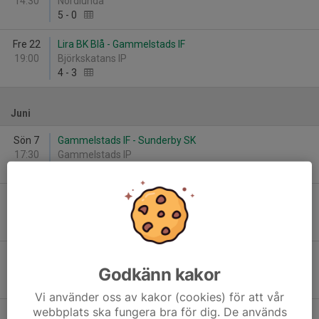
14:30
Nordlunda
5
-
0
Fre 22
Lira BK Blå - Gammelstads IF
19:00
Björkskatans IP
4
-
3
Juni
Sön 7
Gammelstads IF - Sunderby SK
17:30
Gammelstads IP
4
-
0
Tor 11
SIF/SAIF Svart - Gammelstads IF
18:00
Bossevallen
2
-
7
Sön 14
Överkalix IF - Gammelstads IF
Godkänn kakor
17:00
Idrottsplatsen
0
-
6
Vi använder oss av kakor (cookies) för att vår
webbplats ska fungera bra för dig. De används
Sön 21
Gammelstads IF - Piteå IF FF Vit