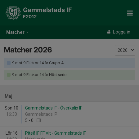
Gammelstads IF
F2012
Logga in
Matcher
Matcher 2026
9 mot 9 Flickor 14 år Grupp A
9 mot 9 Flickor 14 år Höstserie
Maj
Sön 10
Gammelstads IF - Överkalix IF
16:30
Gammelstads IP
5
-
0
Lör 16
Piteå IF FF Vit - Gammelstads IF