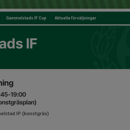
Gammelstads IF Cup
Aktuella försäljningar
ds IF
ning
:45-19:00
onstgräsplan)
elstad IP (konstgräs)