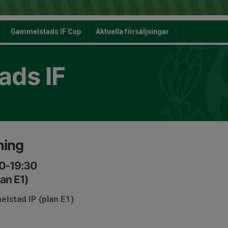
Gammelstads IF Cup
Aktuella försäljningar
ds IF
ning
00-19:30
an E1)
lstad IP (plan E1)