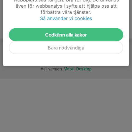
även för webbanalys i syfte att hjälpa oss att
förbättra våra tjänster.
Så använder vi cookies
Godkänn alla kakor
Bara nödvändiga
För
smarta
idrottsföreningar
Välj version:
Mobil
|
Desktop