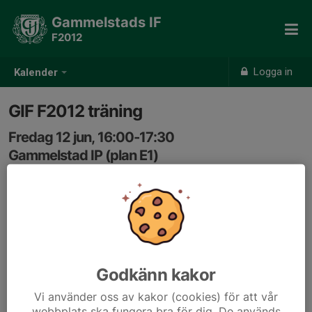
Gammelstads IF
F2012
Logga in
Kalender
GIF F2012 träning
Fredag 12 jun, 16:00-17:30
Gammelstad IP (plan E1)
Samling: 15:45, Gammelstad IP (plan E1)
Godkänn kakor
Vi använder oss av kakor (cookies) för att vår
webbplats ska fungera bra för dig. De används