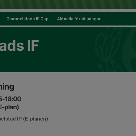
Gammelstads IF Cup
Aktuella försäljningar
ds IF
ning
45-18:00
E-plan)
elstad IP (E-planen)