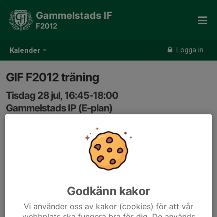
Gammelstads IF
F2012
Logga in
Kalender
GIF F2012 träning
Tisdag 28 jul, 16:45-18:00
Gammelstads IP (E-plan)
Samling: 16:35, Gammelstad IP (E-planen)
Godkänn kakor
Vi använder oss av kakor (cookies) för att vår
webbplats ska fungera bra för dig. De används