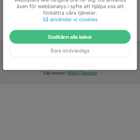
även för webbanalys i syfte att hjälpa oss att
förbättra våra tjänster.
Så använder vi cookies
Godkänn alla kakor
Bara nödvändiga
För
smarta
idrottsföreningar
Välj version:
Mobil
|
Desktop