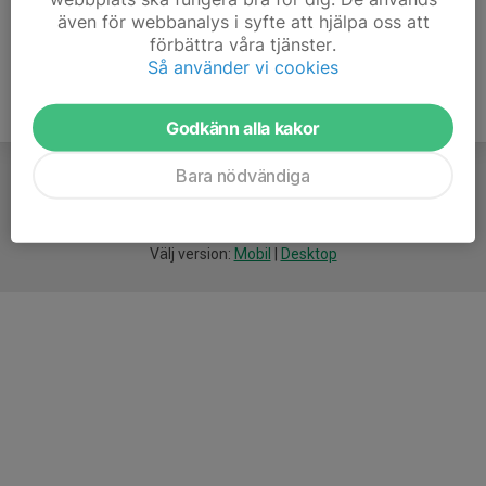
även för webbanalys i syfte att hjälpa oss att
förbättra våra tjänster.
Så använder vi cookies
Godkänn alla kakor
Bara nödvändiga
För
smarta
idrottsföreningar
Välj version:
Mobil
|
Desktop