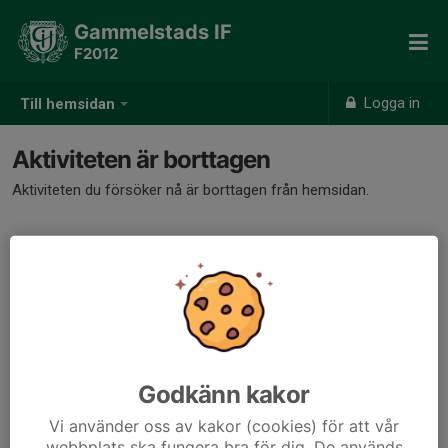
Gammelstads IF
F2012
Logga in
Till hemsidan
Aktiviteten är borttagen
Aktiviteten du försöker nå är borttagen från hemsidan.
Godkänn kakor
Vi använder oss av kakor (cookies) för att vår
webbplats ska fungera bra för dig. De används