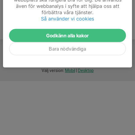
även för webbanalys i syfte att hjälpa oss att
förbättra våra tjänster.
Så använder vi cookies
Godkänn alla kakor
Bara nödvändiga
För
smarta
idrottsföreningar
Välj version:
Mobil
|
Desktop