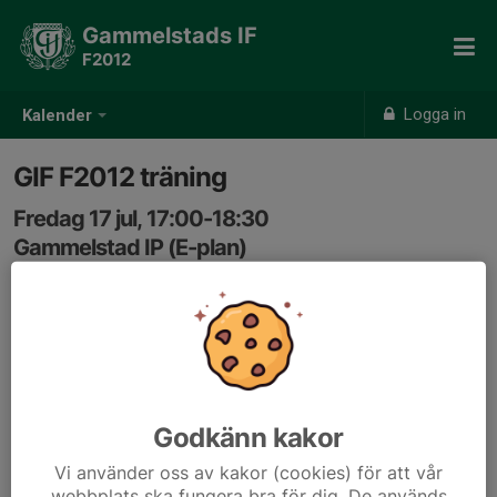
Gammelstads IF
F2012
Logga in
Kalender
GIF F2012 träning
Fredag 17 jul, 17:00-18:30
Gammelstad IP (E-plan)
Samling: 16:50, Gammelstad IP (E-planen)
Godkänn kakor
Vi använder oss av kakor (cookies) för att vår
webbplats ska fungera bra för dig. De används