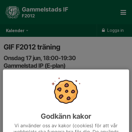
Gammelstads IF
F2012
Logga in
Kalender
GIF F2012 träning
Onsdag 17 jun, 18:00-19:30
Gammelstad IP (E-plan)
Samling: 17:50, Gammelstad IP (E-planen)
Godkänn kakor
Vi använder oss av kakor (cookies) för att vår
webbplats ska fungera bra för dig. De används