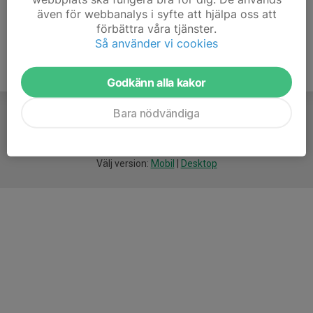
även för webbanalys i syfte att hjälpa oss att
förbättra våra tjänster.
Så använder vi cookies
Godkänn alla kakor
Bara nödvändiga
För
smarta
idrottsföreningar
Välj version:
Mobil
|
Desktop