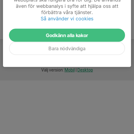
även för webbanalys i syfte att hjälpa oss att
förbättra våra tjänster.
Så använder vi cookies
Godkänn alla kakor
Bara nödvändiga
För
smarta
idrottsföreningar
Välj version:
Mobil
|
Desktop