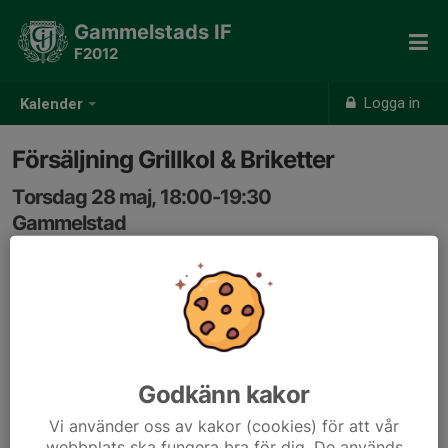
Gammelstads IF
F2012
Logga in
Kalender
Försäljning Grillkol & Briketter
Torsdag 28 maj, 18:00-19:30
Gammelstad
Samling: 18:00, Snickarvägen 3 (Emmy), Gammelstad
Vi genomför en gemensam insats spelare och 6-10
föräldrar med bil & Släp om möjligt. Delar upp oss och
knackar dörr i Gammelstad. Det som blir kvar efter
denna kväll fördelas på varje spelare/familj att sälja.
Godkänn kakor
Vi använder oss av kakor (cookies) för att vår
webbplats ska fungera bra för dig. De används