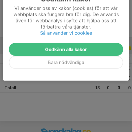
Vi använder oss av kakor (cookies) för att vår
Ålder
14 år
webbplats ska fungera bra för dig. De används
även för webbanalys i syfte att hjälpa oss att
förbättra våra tjänster.
Så använder vi cookies
ALLA SERIER
ALLA ÅR
Godkänn alla kakor
2026
3
0
0
0
Bara nödvändiga
2025
7
0
0
0
2022
3
0
0
0
Totalt
13
0
0
0