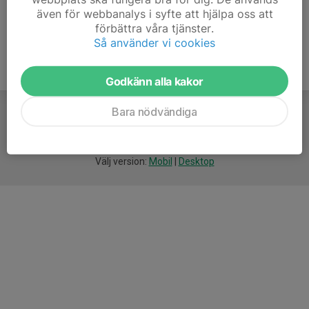
även för webbanalys i syfte att hjälpa oss att
förbättra våra tjänster.
Så använder vi cookies
Godkänn alla kakor
Bara nödvändiga
För
smarta
idrottsföreningar
Välj version:
Mobil
|
Desktop