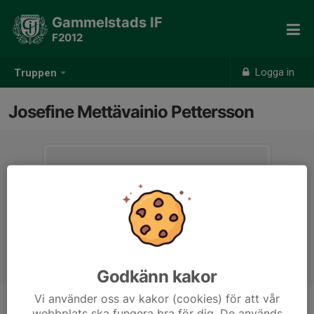
Gammelstads IF
F2012
Logga in
Truppen
Josefine Mettävainio Pettersson
Godkänn kakor
Vi använder oss av kakor (cookies) för att vår
webbplats ska fungera bra för dig. De används
Titel
Ledare