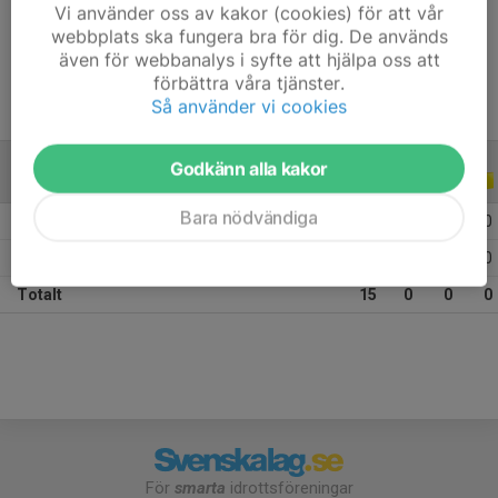
Vi använder oss av kakor (cookies) för att vår
Ålder
14 år
webbplats ska fungera bra för dig. De används
även för webbanalys i syfte att hjälpa oss att
förbättra våra tjänster.
Så använder vi cookies
Godkänn alla kakor
ALLA SERIER
ALLA ÅR
Bara nödvändiga
2026
5
0
0
0
2025
10
0
0
0
Totalt
15
0
0
0
För
smarta
idrottsföreningar