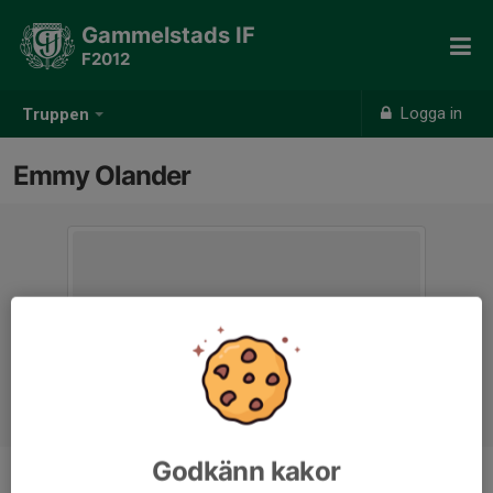
Gammelstads IF
F2012
Logga in
Truppen
Emmy Olander
Godkänn kakor
Position
-