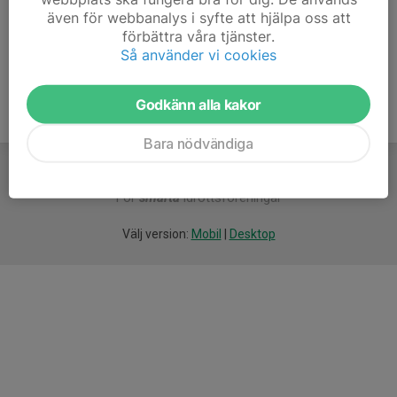
även för webbanalys i syfte att hjälpa oss att
Ålder
43 år
förbättra våra tjänster.
Så använder vi cookies
Godkänn alla kakor
Bara nödvändiga
För
smarta
idrottsföreningar
Välj version:
Mobil
|
Desktop