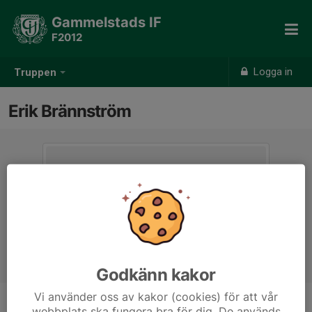
Gammelstads IF
F2012
Logga in
Truppen
Erik Brännström
Godkänn kakor
Vi använder oss av kakor (cookies) för att vår
webbplats ska fungera bra för dig. De används
Titel
Tränare