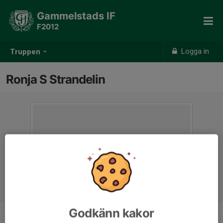
Gammelstads IF
F2012
Logga in
Truppen
Ronja S Strandelin
Godkänn kakor
Position
-