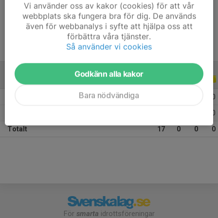
Vi använder oss av kakor (cookies) för att vår
Ålder
14 år
webbplats ska fungera bra för dig. De används
även för webbanalys i syfte att hjälpa oss att
förbättra våra tjänster.
Så använder vi cookies
Godkänn alla kakor
ALLA SERIER
ALLA ÅR
Bara nödvändiga
2026
3
0
0
0
2025
14
0
0
0
Totalt
17
0
0
0
För
smarta
idrottsföreningar