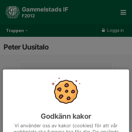
Gammelstads IF
F2012
Logga in
Truppen
Peter Uusitalo
Godkänn kakor
Vi använder oss av kakor (cookies) för att vår
webbplats ska fungera bra för dig. De används
Titel
Tränare