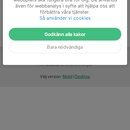
även för webbanalys i syfte att hjälpa oss att
Ålder
49 år
förbättra våra tjänster.
Så använder vi cookies
Godkänn alla kakor
Bara nödvändiga
För
smarta
idrottsföreningar
Välj version:
Mobil
|
Desktop