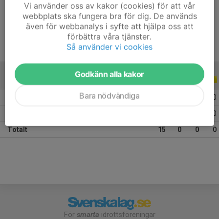
Vi använder oss av kakor (cookies) för att vår
Ålder
14 år
webbplats ska fungera bra för dig. De används
även för webbanalys i syfte att hjälpa oss att
förbättra våra tjänster.
Så använder vi cookies
Godkänn alla kakor
ALLA SERIER
ALLA ÅR
Bara nödvändiga
2026
4
0
0
0
2025
11
0
0
0
Totalt
15
0
0
0
För
smarta
idrottsföreningar