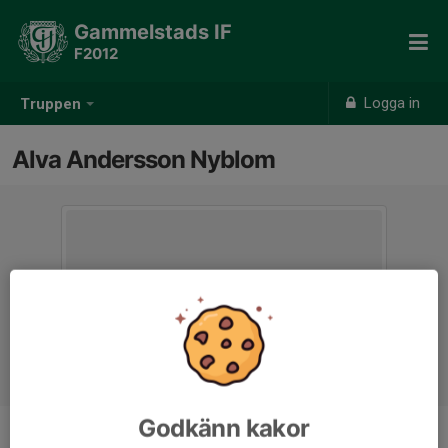
Gammelstads IF
F2012
Logga in
Truppen
Alva Andersson Nyblom
Godkänn kakor
Position
-