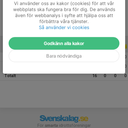
Vi använder oss av kakor (cookies) för att vår
Ålder
13 år
webbplats ska fungera bra för dig. De används
även för webbanalys i syfte att hjälpa oss att
förbättra våra tjänster.
Så använder vi cookies
Godkänn alla kakor
ALLA SERIER
ALLA ÅR
Bara nödvändiga
2026
5
0
0
0
2025
11
0
0
0
Totalt
16
0
0
0
För
smarta
idrottsföreningar