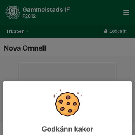
Gammelstads IF
F2012
Logga in
Truppen
Nova Omnell
Godkänn kakor
Position
-