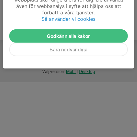
även för webbanalys i syfte att hjälpa oss att
förbättra våra tjänster.
Så använder vi cookies
Godkänn alla kakor
Bara nödvändiga
För
smarta
idrottsföreningar
Välj version:
Mobil
|
Desktop