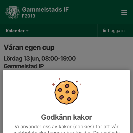
Gammelstads IF
F2013
Logga in
Kalender
Våran egen cup
Lördag 13 jun, 08:00-19:00
Gammelstad IP
Samling: 08:00
Godkänn kakor
Vi använder oss av kakor (cookies) för att vår
webbplats ska fungera bra för dig. De används