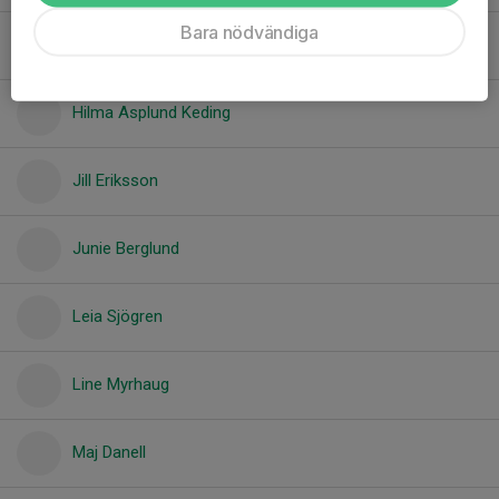
Bara nödvändiga
Emma Klisics
Hilma Asplund Keding
Jill Eriksson
Junie Berglund
Leia Sjögren
Line Myrhaug
Maj Danell