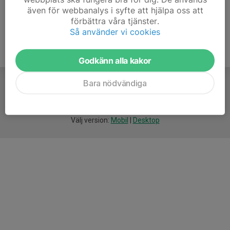
även för webbanalys i syfte att hjälpa oss att
förbättra våra tjänster.
Så använder vi cookies
Godkänn alla kakor
Bara nödvändiga
För
smarta
idrottsföreningar
Välj version:
Mobil
|
Desktop