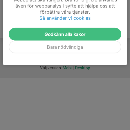
även för webbanalys i syfte att hjälpa oss att
förbättra våra tjänster.
Så använder vi cookies
Godkänn alla kakor
Bara nödvändiga
För
smarta
idrottsföreningar
Välj version:
Mobil
|
Desktop