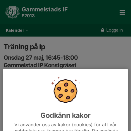
Gammelstads IF
F2013
Logga in
Kalender
Träning på ip
Onsdag 27 maj, 16:45-18:00
Gammelstad IP Konstgräset
Samling: 16:45
Godkänn kakor
Vi använder oss av kakor (cookies) för att vår
webbplats ska fungera bra för dig. De används