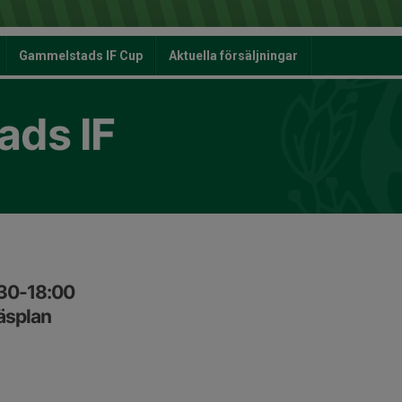
Gammelstads IF Cup
Aktuella försäljningar
ds IF
:30-18:00
äsplan