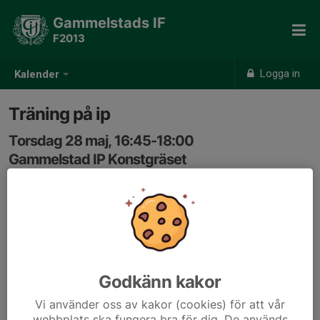
Gammelstads IF
F2013
Logga in
Kalender
Träning på ip
Torsdag 28 maj, 16:45-18:00
Gammelstad IP Konstgräset
Samling: 16:45
Godkänn kakor
Vi använder oss av kakor (cookies) för att vår
webbplats ska fungera bra för dig. De används