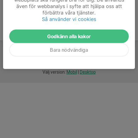
även för webbanalys i syfte att hjälpa oss att
förbättra våra tjänster.
Så använder vi cookies
Godkänn alla kakor
Bara nödvändiga
För
smarta
idrottsföreningar
Välj version:
Mobil
|
Desktop