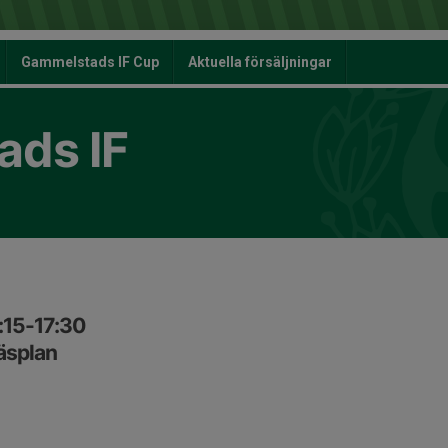
Gammelstads IF Cup
Aktuella försäljningar
ds IF
:15-17:30
äsplan