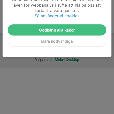
även för webbanalys i syfte att hjälpa oss att
förbättra våra tjänster.
Så använder vi cookies
Godkänn alla kakor
Bara nödvändiga
För
smarta
idrottsföreningar
Välj version:
Mobil
|
Desktop