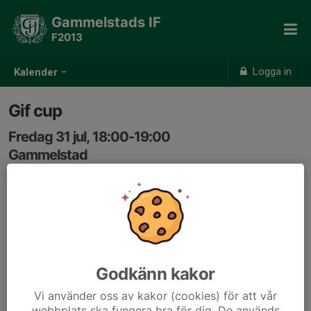
Gammelstads IF
F2013
Logga in
Kalender
Gif cup
Fredag 31 jul, 18:00-19:00
Gammelstad
Samling: 18:00
Godkänn kakor
Vi använder oss av kakor (cookies) för att vår
webbplats ska fungera bra för dig. De används