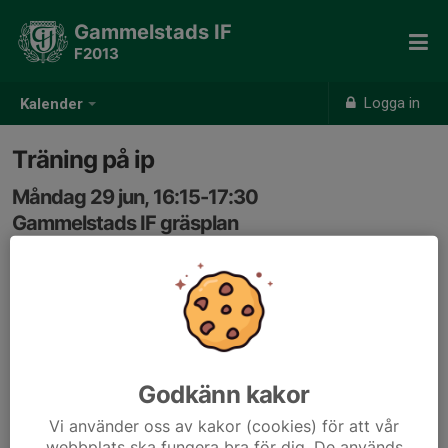
Gammelstads IF
F2013
Logga in
Kalender
Träning på ip
Måndag 29 jun, 16:15-17:30
Gammelstads IF gräsplan
Samling: 16:15
Godkänn kakor
Vi använder oss av kakor (cookies) för att vår
webbplats ska fungera bra för dig. De används