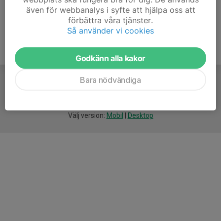
även för webbanalys i syfte att hjälpa oss att
förbättra våra tjänster.
Så använder vi cookies
Godkänn alla kakor
Bara nödvändiga
För
smarta
idrottsföreningar
Välj version:
Mobil
|
Desktop