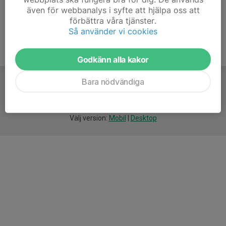
även för webbanalys i syfte att hjälpa oss att
förbättra våra tjänster.
Så använder vi cookies
Godkänn alla kakor
Bara nödvändiga
För
smarta
idrottsföreningar
Välj version:
Mobil
|
Desktop