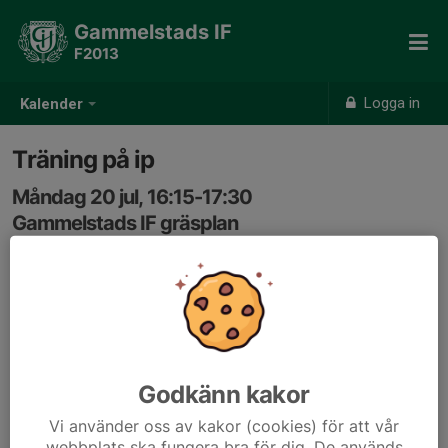
Gammelstads IF
F2013
Logga in
Kalender
Träning på ip
Måndag 20 jul, 16:15-17:30
Gammelstads IF gräsplan
Samling: 16:15
Godkänn kakor
Vi använder oss av kakor (cookies) för att vår
webbplats ska fungera bra för dig. De används