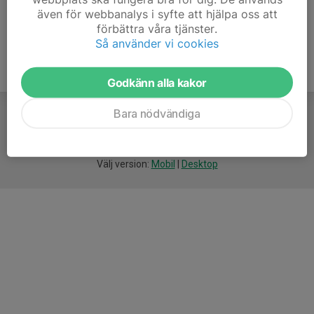
även för webbanalys i syfte att hjälpa oss att
förbättra våra tjänster.
Så använder vi cookies
Godkänn alla kakor
Bara nödvändiga
För
smarta
idrottsföreningar
Välj version:
Mobil
|
Desktop