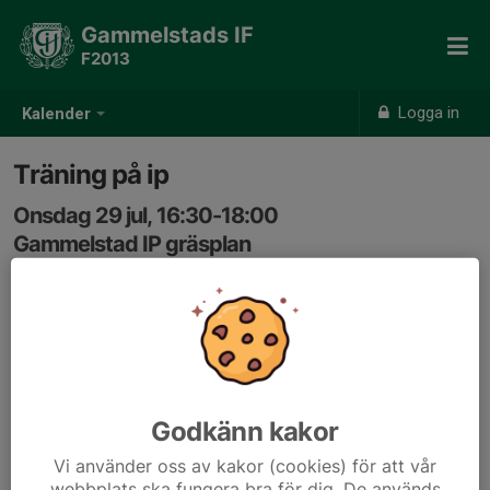
Gammelstads IF
F2013
Logga in
Kalender
Träning på ip
Onsdag 29 jul, 16:30-18:00
Gammelstad IP gräsplan
Samling: 16:30
Godkänn kakor
Vi använder oss av kakor (cookies) för att vår
webbplats ska fungera bra för dig. De används