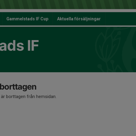
Gammelstads IF Cup
Aktuella försäljningar
ds IF
 borttagen
å är borttagen från hemsidan.