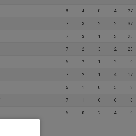
8
4
0
4
27
7
3
2
2
37
7
3
1
3
25
7
2
3
2
25
6
2
1
3
9
7
2
1
4
17
6
1
0
5
3
F
7
1
0
6
6
6
0
2
4
9