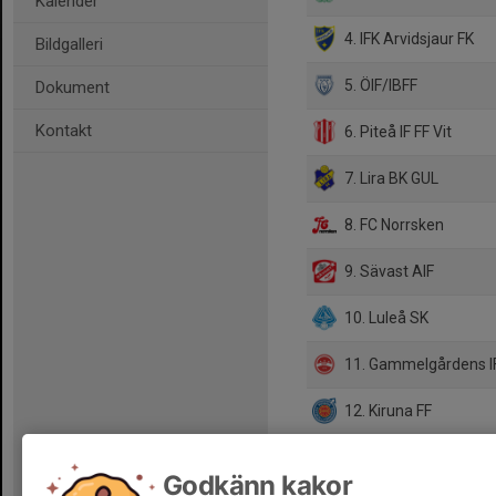
Kalender
4. IFK Arvidsjaur FK
Bildgalleri
5. ÖIF/IBFF
Dokument
Kontakt
6. Piteå IF FF Vit
7. Lira BK GUL
8. FC Norrsken
9. Sävast AIF
10. Luleå SK
11. Gammelgårdens I
12. Kiruna FF
Godkänn kakor