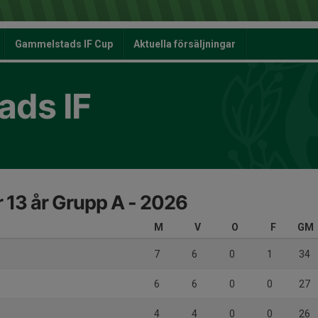
Gammelstads IF Cup
Aktuella försäljningar
ds IF
r 13 år Grupp A - 2026
M
V
O
F
GM
7
6
0
1
34
6
6
0
0
27
4
4
0
0
26