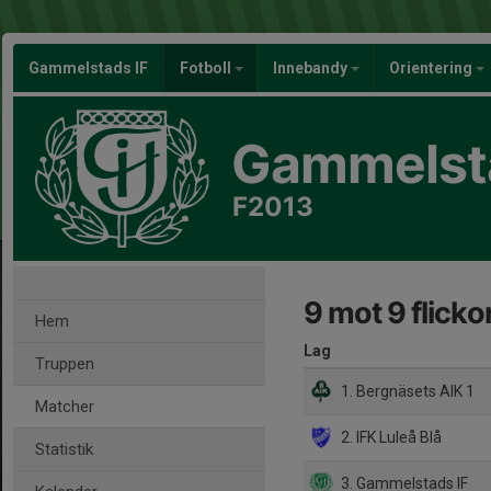
Gammelstads IF
Fotboll
Innebandy
Orientering
Gammelsta
F2013
9 mot 9 flicko
Hem
Lag
Truppen
1. Bergnäsets AIK 1
Matcher
2. IFK Luleå Blå
Statistik
3. Gammelstads IF