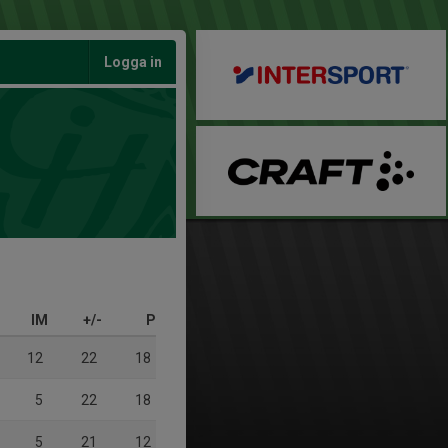
Logga in
IM
+/-
P
12
22
18
5
22
18
5
21
12