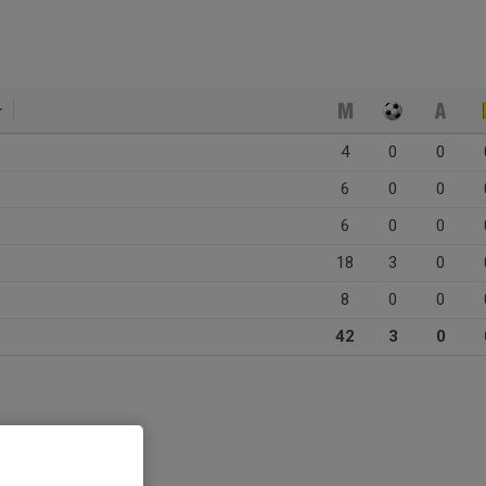
4
0
0
6
0
0
6
0
0
18
3
0
8
0
0
42
3
0