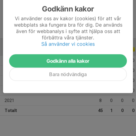
Godkänn kakor
Ålder
12 år
Vi använder oss av kakor (cookies) för att vår
webbplats ska fungera bra för dig. De används
även för webbanalys i syfte att hjälpa oss att
förbättra våra tjänster.
Så använder vi cookies
ALLA SERIER
ALLA ÅR
Godkänn alla kakor
2026
7
0
0
0
2025
7
0
0
0
Bara nödvändiga
2024
5
0
0
0
2023
18
1
0
0
2021
8
0
0
0
Totalt
45
1
0
0