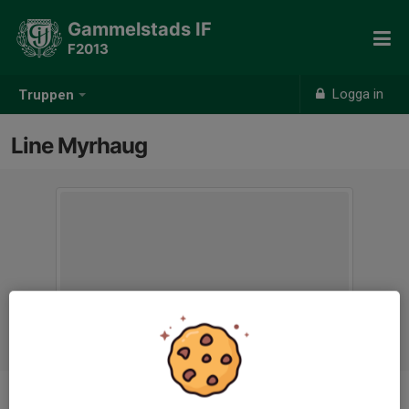
Gammelstads IF
F2013
Logga in
Truppen
Line Myrhaug
Position
-