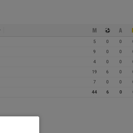
5
0
0
9
0
0
4
0
0
19
6
0
7
0
0
44
6
0