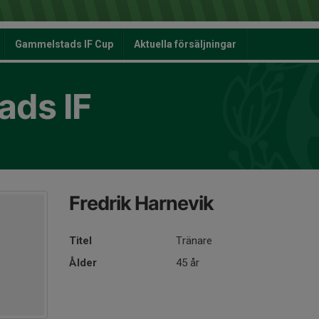
Gammelstads IF Cup
Aktuella försäljningar
ds IF
Fredrik Harnevik
Titel
Tränare
Ålder
45 år