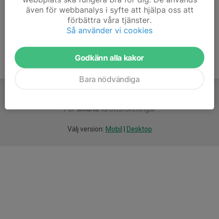
även för webbanalys i syfte att hjälpa oss att
Ålder
47 år
förbättra våra tjänster.
Så använder vi cookies
Godkänn alla kakor
Bara nödvändiga
För
smarta
idrottsföreningar
Välj version:
Mobil
|
Desktop