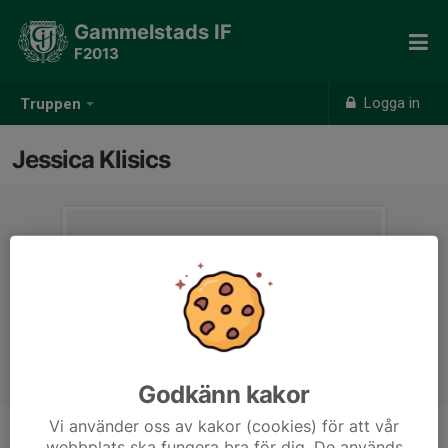
Gammelstads IF
F2013
Logga in
Truppen
Jessica Klisics
Godkänn kakor
Vi använder oss av kakor (cookies) för att vår
webbplats ska fungera bra för dig. De används
Titel
Lagledare