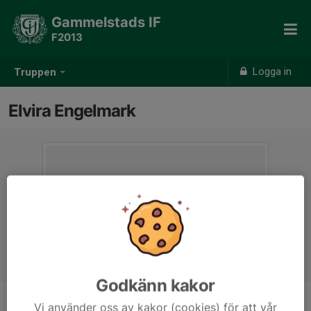
Gammelstads IF
F2013
Logga in
Truppen
Elvira Engelmark
Godkänn kakor
Vi använder oss av kakor (cookies) för att vår
Position
-