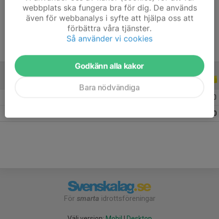
webbplats ska fungera bra för dig. De används
Ålder
13 år
även för webbanalys i syfte att hjälpa oss att
förbättra våra tjänster.
Så använder vi cookies
Godkänn alla kakor
ALLA SERIER
ALLA ÅR
Bara nödvändiga
2026
7
0
0
0
Totalt
7
0
0
0
För
smarta
idrottsföreningar
Välj version:
Mobil
|
Desktop