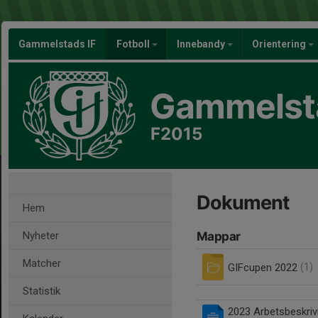
Gammelstads IF
Fotboll
Innebandy
Orientering
Gammelsta
F2015
Dokument
Hem
Nyheter
Mappar
Matcher
GIFcupen 2022
(1)
Statistik
2023 Arbetsbeskriv