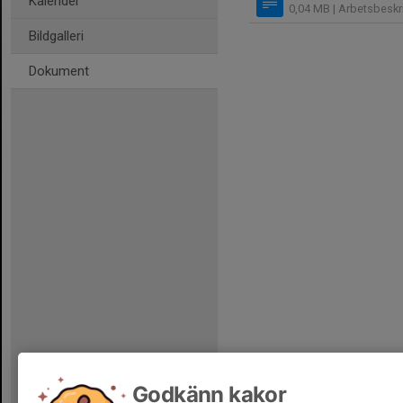
Kalender
0,04 MB
| Arbetsbeskr
Bildgalleri
Dokument
Godkänn kakor