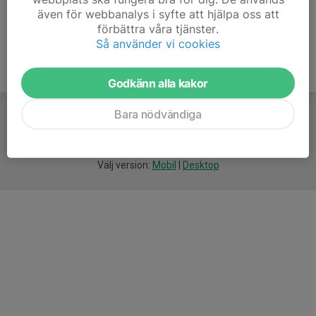
även för webbanalys i syfte att hjälpa oss att
förbättra våra tjänster.
Så använder vi cookies
Godkänn alla kakor
Bara nödvändiga
För
smarta
idrottsföreningar
Välj version:
Mobil
|
Desktop