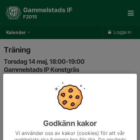
Gammelstads IF
F2015
Logga in
Kalender
Träning
Torsdag 14 maj, 18:00-19:00
Gammelstads IP Konstgräs
Samling: 18:00
Godkänn kakor
Vi använder oss av kakor (cookies) för att vår
webbplats ska fungera bra för dig. De används