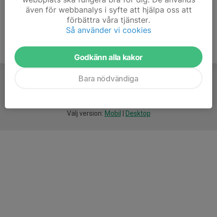
även för webbanalys i syfte att hjälpa oss att
förbättra våra tjänster.
Så använder vi cookies
Godkänn alla kakor
Bara nödvändiga
För
smarta
idrottsföreningar
Välj version:
Mobil
|
Desktop