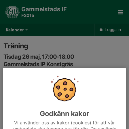
Gammelstads IF
F2015
Logga in
Kalender
Träning
Tisdag 26 maj, 17:00-18:00
Gammelstads IP Konstgräs
Samling: 17:00
Godkänn kakor
Vi använder oss av kakor (cookies) för att vår
webbplats ska fungera bra för dig. De används