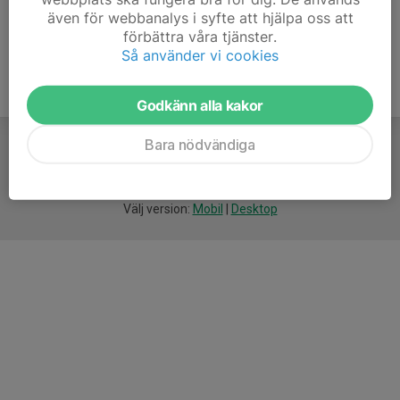
även för webbanalys i syfte att hjälpa oss att
förbättra våra tjänster.
Så använder vi cookies
Godkänn alla kakor
Bara nödvändiga
För
smarta
idrottsföreningar
Välj version:
Mobil
|
Desktop