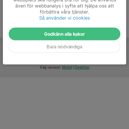
även för webbanalys i syfte att hjälpa oss att
förbättra våra tjänster.
Så använder vi cookies
Godkänn alla kakor
Bara nödvändiga
För
smarta
idrottsföreningar
Välj version:
Mobil
|
Desktop