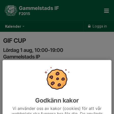
Gammelstads IF
F2015
Logga in
Kalender
GIF CUP
Lördag 1 aug, 10:00-19:00
Gammelstads IP
Samling: 10:00
Godkänn kakor
Vi använder oss av kakor (cookies) för att vår
webbplats ska fungera bra för dig. De används