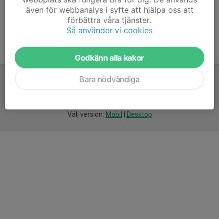
även för webbanalys i syfte att hjälpa oss att
förbättra våra tjänster.
Så använder vi cookies
Godkänn alla kakor
Bara nödvändiga
För
smarta
idrottsföreningar
Välj version:
Mobil
|
Desktop