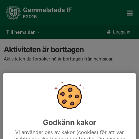
Gammelstads IF
F2015
Logga in
Till hemsidan
Aktiviteten är borttagen
Aktiviteten du försöker nå är borttagen från hemsidan.
Godkänn kakor
Vi använder oss av kakor (cookies) för att vår
webbplats ska fungera bra för dig. De används