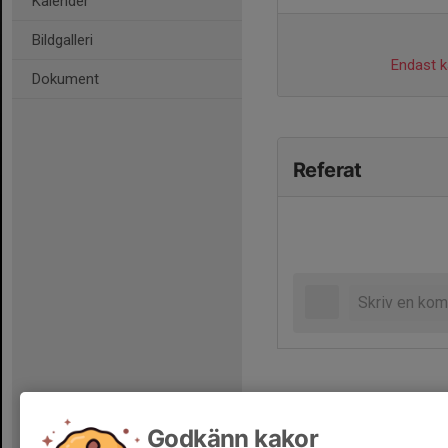
Kalender
Bildgalleri
Endast ka
Dokument
Referat
Godkänn kakor