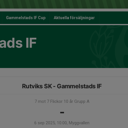
Gammelstads IF Cup
Aktuella försäljningar
ds IF
Rutviks SK - Gammelstads IF
7 mot 7 Flickor 10 år Grupp A
-
6 sep 2025, 10:00, Myggvallen