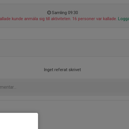
Samling 09:30
llade kunde anmäla sig till aktiviteten. 16 personer var kallade.
Logga
Inget referat skrivet