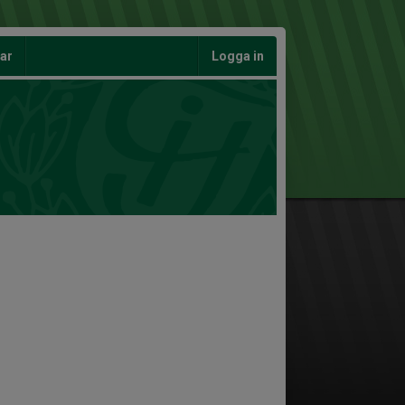
gar
Logga in