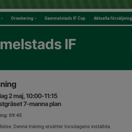
y
Orientering
Gammelstads IF Cup
Aktuella försäljnin
elstads IF
äning
ag 2 maj, 10:00-11:15
stgräset 7-manna plan
ing: 09:45
llelse. Denna träning ersätter torsdagens inställda.