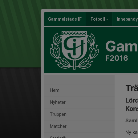
Gammelstads IF
Fotboll
Inneband
Gamm
F2016
Tr
Hem
Lörd
Nyheter
Kon
Truppen
Saml
Matcher
Ny ka