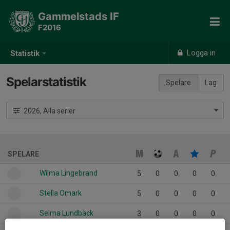
Gammelstads IF
F2016
Logga in
Statistik
Spelarstatistik
Spelare
Lag
2026, Alla serier
SPELARE
Wilma Lingebrand
5
0
0
0
0
Stella Omark
5
0
0
0
0
Selma Lundbäck
3
0
0
0
0