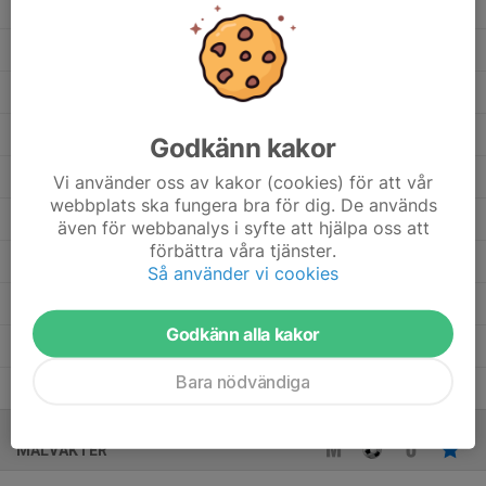
Saga Lindberg
2
0
0
0
0
Mila Karlsson
2
0
0
0
0
Jensine Grönlund
4
0
0
0
0
Idun Lahti Outinen
5
0
0
0
0
Godkänn kakor
Henny Carlenius Lidhammar
4
0
0
0
0
Vi använder oss av kakor (cookies) för att vår
webbplats ska fungera bra för dig. De används
Cornelia Jatko
5
0
0
0
0
även för webbanalys i syfte att hjälpa oss att
förbättra våra tjänster.
Cleo Nyström
5
0
0
0
0
Så använder vi cookies
Cleo Degerlund
5
0
0
0
0
Godkänn alla kakor
Amelia Nielsen
3
0
0
0
0
Bara nödvändiga
Alva Sidlund Metsähalme
5
0
0
0
0
MÅLVAKTER