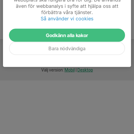
även för webbanalys i syfte att hjälpa oss att
förbättra våra tjänster.
Så använder vi cookies
Godkänn alla kakor
Bara nödvändiga
För
smarta
idrottsföreningar
Välj version:
Mobil
|
Desktop