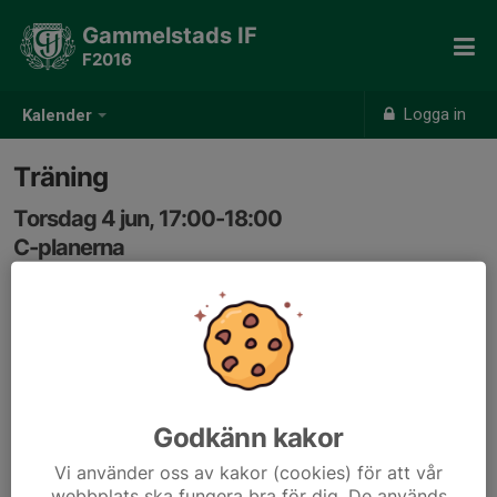
Gammelstads IF
F2016
Logga in
Kalender
Träning
Torsdag 4 jun, 17:00-18:00
C-planerna
Samling: 16:45, Plan c1
Godkänn kakor
Vi använder oss av kakor (cookies) för att vår
webbplats ska fungera bra för dig. De används