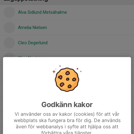
Alva Sidlund Metsähalme
Amelia Nielsen
Cleo Degerlund
Cleo Nyström
Cornelia Jatko
Henny Carlenius Lidhammar
Godkänn kakor
Idun Lahti Outinen
Vi använder oss av kakor (cookies) för att vår
Jensine Grönlund
webbplats ska fungera bra för dig. De används
även för webbanalys i syfte att hjälpa oss att
förbättra våra tjänster.