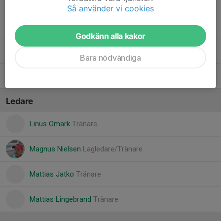
Mila Karlsson
Så använder vi cookies
Selma Lundbäck
Godkänn alla kakor
Stella Omark
Bara nödvändiga
Wilma Lingebrand
Ledare
Linus Omark
Tränare
Magnus Nielsen
Lagledare/Tränare
Mattias Jatko
Tränare
Mattias Lingebrand
Tränare