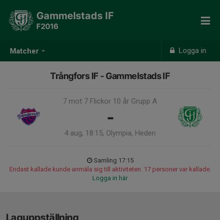
Gammelstads IF
F2016
Logga in
Matcher
Trångfors IF - Gammelstads IF
7 mot 7 Flickor 10 år Grupp A
-
4 aug, 18:15, Olympia, Heden
Samling 17:15
Endast kallade kunde anmäla sig till aktiviteten. 17 personer var kallade.
Logga in här
Laguppställning