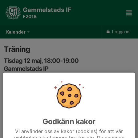
Gammelstads IF
F2018
Logga in
Kalender
Träning
Tisdag 12 maj, 18:00-19:00
Gammelstads IP
Samling: 18:00, Gammelstads IP/Konstgräs
Godkänn kakor
Vi använder oss av kakor (cookies) för att vår
webbplats ska fungera bra för dig. De används