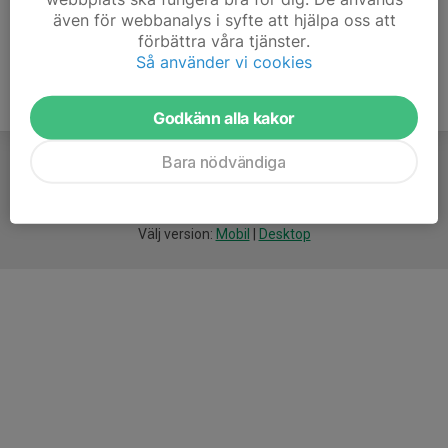
även för webbanalys i syfte att hjälpa oss att
förbättra våra tjänster.
Så använder vi cookies
Godkänn alla kakor
Bara nödvändiga
För
smarta
idrottsföreningar
Välj version:
Mobil
|
Desktop