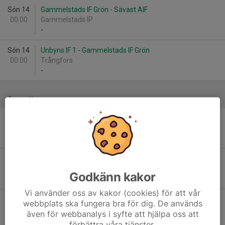
Sön 14
Gammelstads IF Grön - Sävast AIF
00:00
Gammelstads IP
-
Sön 14
Unbyns IF 1 - Gammelstads IF Grön
00:00
Trångfors
-
Augusti
Sön 9
Notvikens IK 1 - Gammelstads IF Vit
00:00
-
Sön 9
Sunderby SK 2 - Gammelstads IF Vit
00:00
Godkänn kakor
-
Vi använder oss av kakor (cookies) för att vår
Sön 9
Gammelstads IF Vit - Bergnäsets AIK
webbplats ska fungera bra för dig. De används
00:00
Gammelstads IP
även för webbanalys i syfte att hjälpa oss att
-
förbättra våra tjänster.