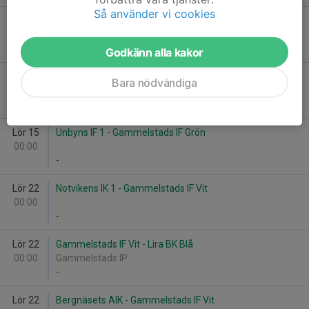
Så använder vi cookies
Lör 15
Gammelstads IF Grön - Sävast AIF
00:00
Gammelstads IP
-
Godkänn alla kakor
Lör 15
Gammelstads IF Grön - Lira BK Vit
Bara nödvändiga
00:00
Gammelstads IP
-
Lör 15
Unbyns IF 1 - Gammelstads IF Grön
00:00
-
Lör 22
Notvikens IK 1 - Gammelstads IF Vit
00:00
-
Lör 22
Gammelstads IF Vit - Lira BK Blå
00:00
Gammelstads IP
-
Lör 22
Bergnäsets AIK - Gammelstads IF Vit